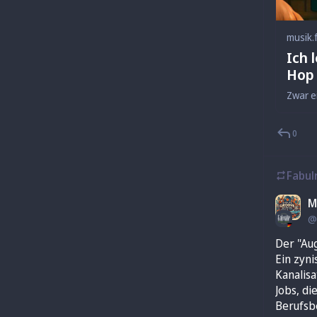
musik.
Ich 
Hop 
0
Fabul
M
@
Der "Au
Ein zyni
Kanalisa
Jobs, di
Berufsb