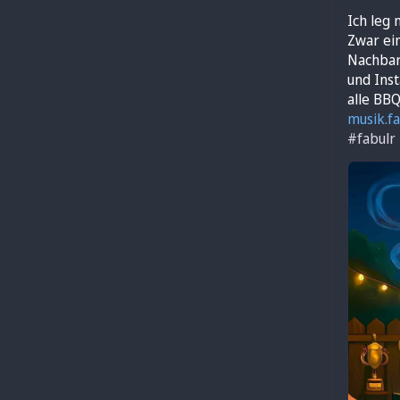
Ich leg 
Zwar ein
Nachbars
und Inst
alle BBQ
musik.fa
#
fabulr