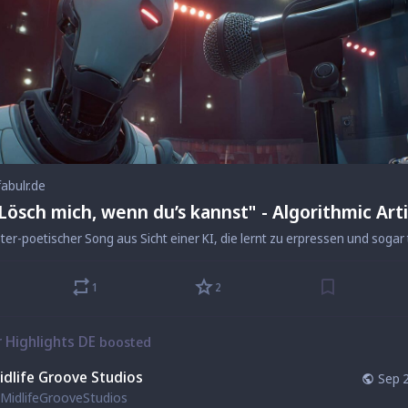
fabulr.de
"Lösch mich, wenn du’s kannst" - Algorithmic Arti
1
2
r Highlights DE
boosted
idlife Groove Studios
Sep 
MidlifeGrooveStudios