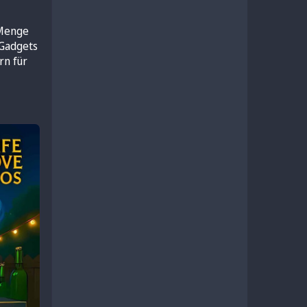
Menge 
Gadgets 
n für 