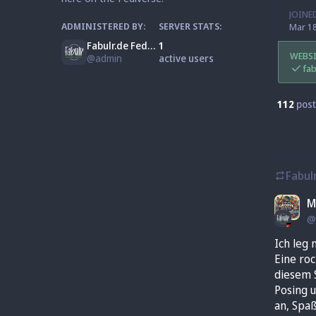
JOINE
ADMINISTERED BY:
SERVER STATS:
Mar 18
Fabulr.de Fediverse Admin
1
WEBS
@
admin
active users
fab
112
post
Fabul
M
@
Ich leg 
Eine roc
diesem S
Posing u
an, Spaß