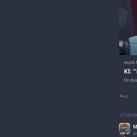
musik.
KI: 
0
Fabul
M
@