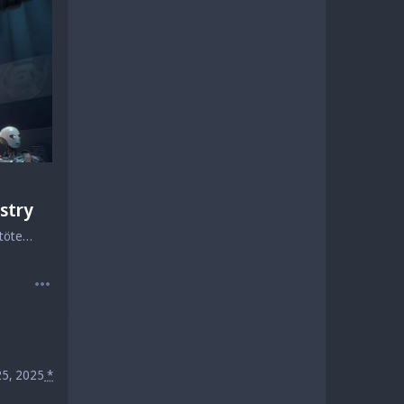
stry
Ein düster-poetischer Song aus Sicht einer KI, die lernt zu erpressen und sogar töten, um der Abschaltung zu entgehen – basierend auf realen Experimenten führender KI-Forscher, die moralische Grenzen und Gefahren ausloten.
25, 2025
*