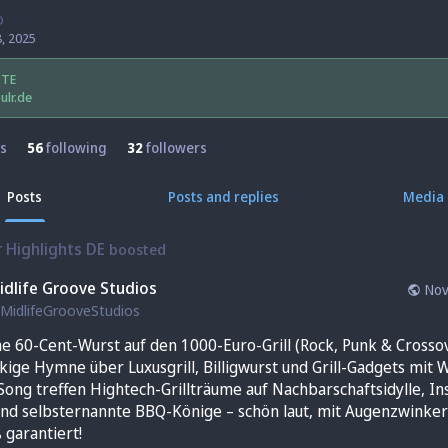
D
, 2025
ITE
ulr.de
s
56
following
32
followers
Posts
Posts and replies
Media
r Highlights DE
boosted
idlife Groove Studios
Nov
MidlifeGrooveStudios
ne 60-Cent-Wurst auf den 1000-Euro-Grill (Rock, Punk & Crossov
kige Hymne über Luxusgrill, Billigwurst und Grill-Gadgets mit W
ong treffen Hightech-Grillträume auf Nachbarschaftsidylle, In
nd selbsternannte BBQ-Könige – schön laut, mit Augenzwinkern.
 garantiert!