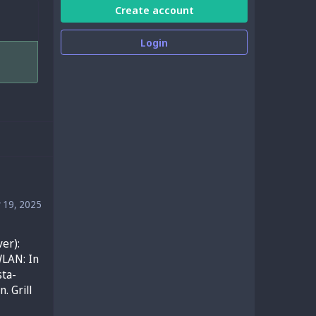
Create account
Login
 19, 2025
er):
LAN: In 
sta-
 Grill 