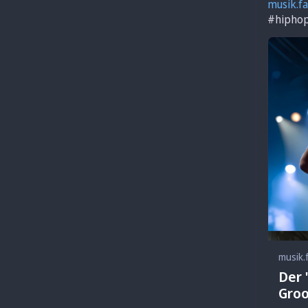
musik.fa
#
hipho
musik.
Der 
Groo