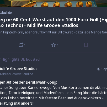
fabulr.de
leg ne 60-Cent-Wurst auf den 1000-Euro-Grill (Hi
& Techno) - Midlife Groove Studios
1
2
r Highlights DE
boosted
idlife Groove Studios
Sep
MidlifeGrooveStudios
gen auf bei der Berufswahl"-Song:
scher Song über Karrierewege: Von Musikerträumen direkt in d
tion, Tatortreinigung und Madenfarm – ein Song über die härte
e das Leben bereithält. Mit fettem Beat und Augenzwinkern – 
eratung mal anders!