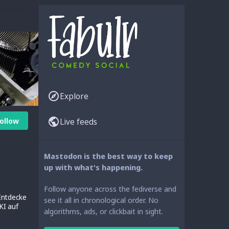
Explore
ollow
Live feeds
Mastodon is the best way to keep
up with what's happening.
Follow anyone across the fediverse and
 Entdecke
see it all in chronological order. No
KI auf
algorithms, ads, or clickbait in sight.