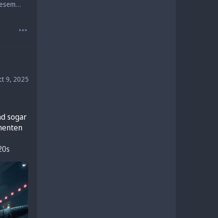
Eine rockige Hymne über Luxusgrill, Billigwurst und Grill-Gadgets mit WLAN: In diesem Song treffen Hightech-Grillträume auf Nachbarschaftsidylle, Insta-Posing und selbsternannte BBQ-Könige – schön laut, mit Augenzwinkern. Grill an, Spaß garantiert!
ct 9, 2025
d sogar 
menten 
20s