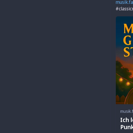
musik.fa
#
classi
musik.
Ich 
Punk