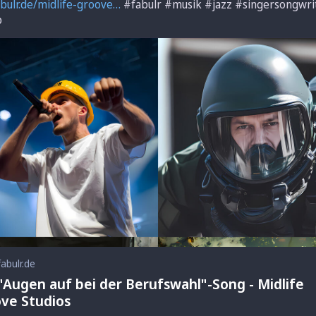
bulr.de/midlife-groove
#
fabulr
#
musik
#
jazz
#
singersongwri
p
fabulr.de
"Augen auf bei der Berufswahl"-Song - Midlife
ve Studios