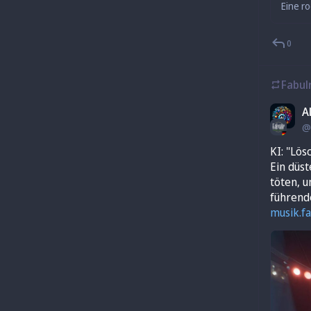
0
Fabul
A
@
KI: "Lös
Ein düst
töten, 
führend
musik.fa