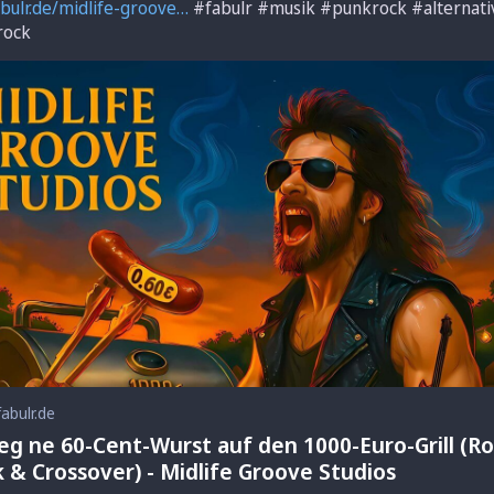
bulr.de/midlife-groove
#
fabulr
#
musik
#
punkrock
#
alternat
crock
fabulr.de
leg ne 60-Cent-Wurst auf den 1000-Euro-Grill (Ro
 & Crossover) - Midlife Groove Studios