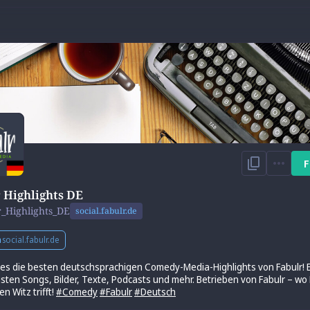
F
 Highlights DE
r_Highlights_DE
social.fabulr.de
n
social.fabulr.de
t es die besten deutschsprachigen Comedy-Media-Highlights von Fabulr!
igsten Songs, Bilder, Texte, Podcasts und mehr. Betrieben von Fabulr – wo 
en Witz trifft!
#
Comedy
#
Fabulr
#
Deutsch