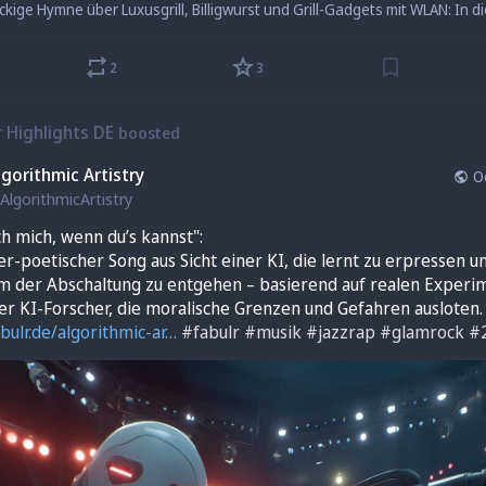
2
3
r Highlights DE
boosted
lgorithmic Artistry
O
AlgorithmicArtistry
ch mich, wenn du’s kannst":
er-poetischer Song aus Sicht einer KI, die lernt zu erpressen un
um der Abschaltung zu entgehen – basierend auf realen Experi
er KI-Forscher, die moralische Grenzen und Gefahren ausloten.
bulr.de/algorithmic-ar
#
fabulr
#
musik
#
jazzrap
#
glamrock
#