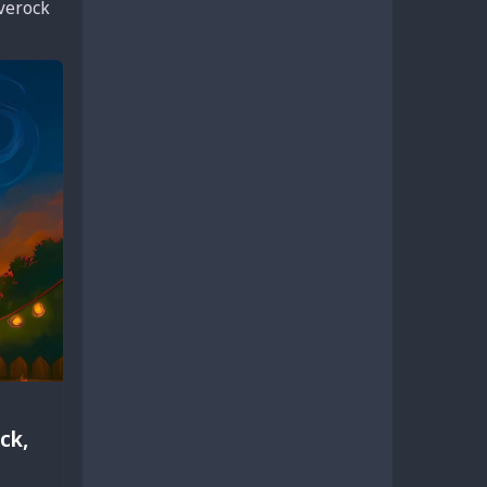
iverock
ck,