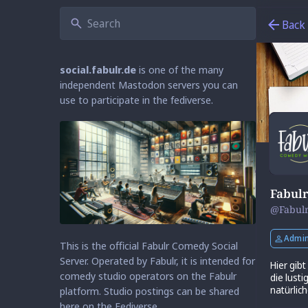
Back
social.fabulr.de
is one of the many
independent Mastodon servers you can
use to participate in the fediverse.
Fabulr
@
Fabul
Admi
This is the official Fabulr Comedy Social
Server. Operated by Fabulr, it is intended for
Hier gib
comedy studio operators on the Fabulr
die lust
natürlich
platform. Studio postings can be shared
here on the Fediverse.