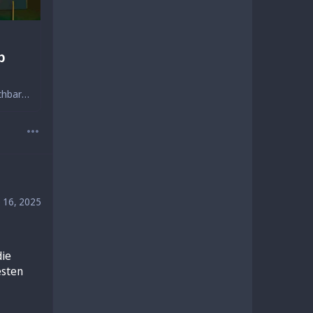
p
Zwar ein Hightech-Grill, aber drauf kommt nur Billigwurst - dazu jede Menge Nachbarschafts-Action: Ein Song über absurde Grill-Traditionen, Luxus-Gadgets und Insta-Posen – mit viel Ironie, fettem Beat und einem Augenzwinkern für alle BBQ-Kings von heute!
 16, 2025
ie 
sten 